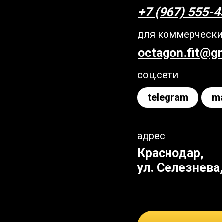
+7 (967) 555-4
для коммерческ
octagon.fit@g
соц.сети
telegram
m
адрес
Краснодар,
ул. Селезнева,