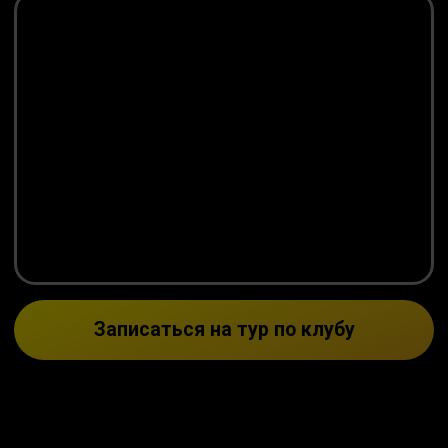
Тренажерный зал
750 м² спортивного
пространства с новейшими
тренажерами
Подробнее
Кардио-зона