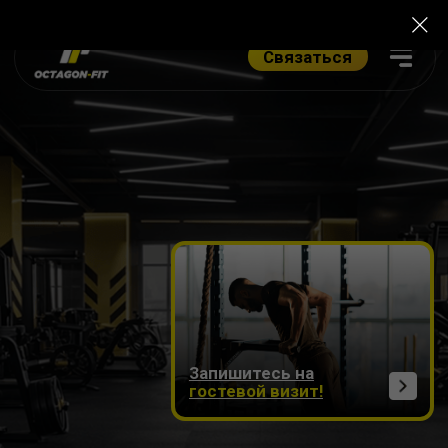
Связаться
Запишитесь на
гостевой визит!
КРАСНОДАР
ФИТНЕС-КЛУБ
OCTAGON-FIT
Приведи тело в форму без хаоса —