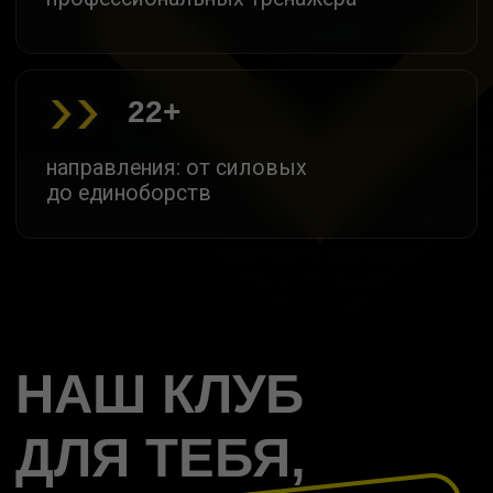
похудеть и убрать лишний вес
улучшить здоровье
набрать мышечную массу
начать тренировки с нуля
привести тело в форму
заниматься единоборствами