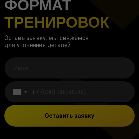
соц.сети
telegram
max
вконтакте
адрес
график
Краснодар,
ежедневно:
ул. Селезнева, 87
7:00-23:00