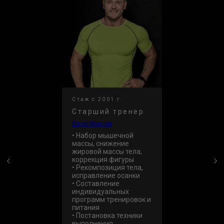
НА ПРОБНУЮ
ТРЕНИРОВКУ
+7
Стаж с 2001 г.
Оставить заявку
Старший тренер
Ежов Максим
Нажимая кнопку, вы соглашаетесь с
условиями
• Набор мышечной
обработки персональных данных.
массы, снижение
жировой массы тела,
коррекция фигуры
• Рекомпозиция тела,
исправление осанки
• Составление
индивидуальных
программ тренировок и
питания
КОНТАКТЫ
• Постановка техники
выполнения